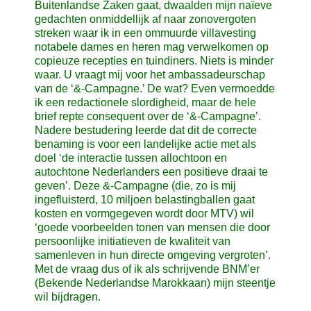
Buitenlandse Zaken gaat, dwaalden mijn naïeve
gedachten onmiddellijk af naar zonovergoten
streken waar ik in een ommuurde villavesting
notabele dames en heren mag verwelkomen op
copieuze recepties en tuindiners. Niets is minder
waar. U vraagt mij voor het ambassadeurschap
van de ‘&-Campagne.’ De wat? Even vermoedde
ik een redactionele slordigheid, maar de hele
brief repte consequent over de ‘&-Campagne’.
Nadere bestudering leerde dat dit de correcte
benaming is voor een landelijke actie met als
doel ‘de interactie tussen allochtoon en
autochtone Nederlanders een positieve draai te
geven’. Deze &-Campagne (die, zo is mij
ingefluisterd, 10 miljoen belastingballen gaat
kosten en vormgegeven wordt door MTV) wil
‘goede voorbeelden tonen van mensen die door
persoonlijke initiatieven de kwaliteit van
samenleven in hun directe omgeving vergroten’.
Met de vraag dus of ik als schrijvende BNM’er
(Bekende Nederlandse Marokkaan) mijn steentje
wil bijdragen.