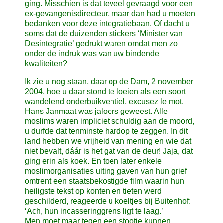
ging. Misschien is dat teveel gevraagd voor een
ex-gevangenisdirecteur, maar dan had u moeten
bedanken voor deze integratiebaan. Of dacht u
soms dat de duizenden stickers ‘Minister van
Desintegratie’ gedrukt waren omdat men zo
onder de indruk was van uw bindende
kwaliteiten?
Ik zie u nog staan, daar op de Dam, 2 november
2004, hoe u daar stond te loeien als een soort
wandelend onderbuikventiel, excusez le mot.
Hans Janmaat was jaloers geweest. Alle
moslims waren impliciet schuldig aan de moord,
u durfde dat tenminste hardop te zeggen. In dit
land hebben we vrijheid van mening en wie dat
niet bevalt, dáár is het gat van de deur! Jaja, dat
ging erin als koek. En toen later enkele
moslimorganisaties uiting gaven van hun grief
omtrent een staatsbekostigde film waarin hun
heiligste tekst op konten en tieten werd
geschilderd, reageerde u koeltjes bij Buitenhof:
‘Ach, hun incasseringgrens ligt te laag.’
Men moet maar tegen een stootje kunnen,