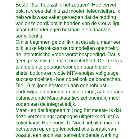
Beste Rita, hoe zal ik het zeggen? Hoe eervol
ook, ik vrees dat ik u zal moeten teleurstellen. Ik
heb weliswaar vaker geroepen dat de redding
van onze aardkloot in handen van de vrouw ligt,
maar uitzonderingen bestaan. Een daarvan,
sorry, bent u.
Om te beginnen geloof ik niet dat als u maar een
blik leuke Marokkaanse rolmodellen opentrekt,
de interetnische vrede wordt bespoedigd. Dat is
geen pessimisme, maar nuchterheid. De crisis is
te diep en te gelaagd voor een paar hippe t-
shirts, buttons en vlotte MTV-spotjes vol guitige
successmoeltjes - hoe nobel ook de boodschap.
Die 10 miljoen besteden aan een robuust
onderwijs- en banenplan voor jonge, aan de rand
balancerende Marokkaantjes zet oneindig meer
zoden aan de integratiedijk.
Maar - en dat frappeert mij nog het meest– is dat
deze verzoeningscampagne uitgerekend uit úw
koker komt. Hoe ironisch. Nooit heb ik u mogen
betrappen op enigerlei beleid of uitspraak van
waaruit een soort van samenbindende werking