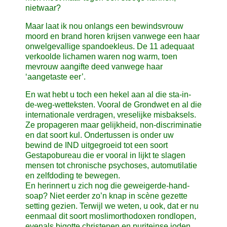
nietwaar?
Maar laat ik nou onlangs een bewindsvrouw
moord en brand horen krijsen vanwege een haar
onwelgevallige spandoekleus. De 11 adequaat
verkoolde lichamen waren nog warm, toen
mevrouw aangifte deed vanwege haar
‘aangetaste eer’.
En wat hebt u toch een hekel aan al die sta-in-
de-weg-wetteksten. Vooral de Grondwet en al die
internationale verdragen, vreselijke misbaksels.
Ze propageren maar gelijkheid, non-discriminatie
en dat soort kul. Ondertussen is onder uw
bewind de IND uitgegroeid tot een soort
Gestapobureau die er vooral in lijkt te slagen
mensen tot chronische psychoses, automutilatie
en zelfdoding te bewegen.
En herinnert u zich nog die geweigerde-hand-
soap? Niet eerder zo’n knap in scène gezette
setting gezien. Terwijl we weten, u ook, dat er nu
eenmaal dit soort moslimorthodoxen rondlopen,
evenals bigotte christenen en puriteinse joden