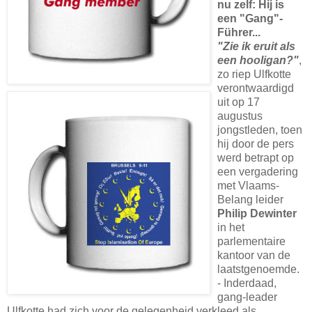
nu zelf: Hij is
een "Gang"-
Führer...
"Zie ik eruit als
een hooligan?"
,
zo riep Ulfkotte
verontwaardigd
uit op 17
augustus
jongstleden, toen
hij door de pers
werd betrapt op
een vergadering
met Vlaams-
Belang leider
Philip Dewinter
in het
parlementaire
kantoor van de
laatstgenoemde.
- Inderdaad,
gang-leader
Ulfkotte had zich voor de gelegenheid verkleed als