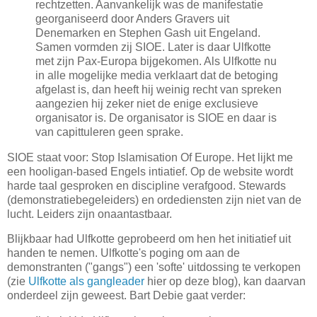
rechtzetten. Aanvankelijk was de manifestatie
georganiseerd door Anders Gravers uit
Denemarken en Stephen Gash uit Engeland.
Samen vormden zij SIOE. Later is daar Ulfkotte
met zijn Pax-Europa bijgekomen. Als Ulfkotte nu
in alle mogelijke media verklaart dat de betoging
afgelast is, dan heeft hij weinig recht van spreken
aangezien hij zeker niet de enige exclusieve
organisator is. De organisator is SIOE en daar is
van capittuleren geen sprake.
SIOE staat voor: Stop Islamisation Of Europe. Het lijkt me
een hooligan-based Engels intiatief. Op de website wordt
harde taal gesproken en discipline verafgood. Stewards
(demonstratiebegeleiders) en ordediensten zijn niet van de
lucht. Leiders zijn onaantastbaar.
Blijkbaar had Ulfkotte geprobeerd om hen het initiatief uit
handen te nemen. Ulfkotte's poging om aan de
demonstranten ("gangs") een 'softe' uitdossing te verkopen
(zie
Ulfkotte als gangleader
hier op deze blog), kan daarvan
onderdeel zijn geweest. Bart Debie gaat verder: