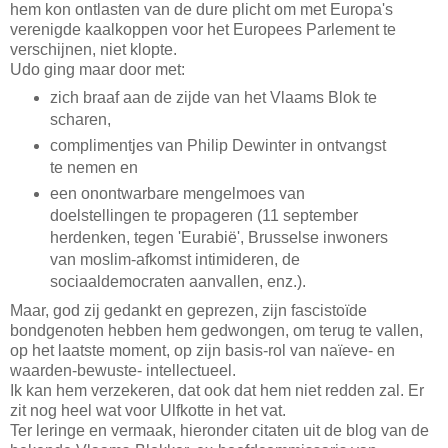
hem kon ontlasten van de dure plicht om met Europa's
verenigde kaalkoppen voor het Europees Parlement te
verschijnen, niet klopte.
Udo ging maar door met:
zich braaf aan de zijde van het Vlaams Blok te
scharen,
complimentjes van Philip Dewinter in ontvangst
te nemen en
een onontwarbare mengelmoes van
doelstellingen te propageren (11 september
herdenken, tegen 'Eurabië', Brusselse inwoners
van moslim-afkomst intimideren, de
sociaaldemocraten aanvallen, enz.).
Maar, god zij gedankt en geprezen, zijn fascistoïde
bondgenoten hebben hem gedwongen, om terug te vallen,
op het laatste moment, op zijn basis-rol van naïeve- en
waarden-bewuste- intellectueel.
Ik kan hem verzekeren, dat ook dat hem niet redden zal. Er
zit nog heel wat voor Ulfkotte in het vat.
Ter leringe en vermaak, hieronder citaten uit de blog van de