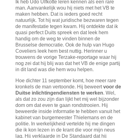
Ik heb Udo Ulfkotte leren kennen als een rare
man. Aanvankelijk wou hij niets met het VB te
maken hebben. Dat is ieders goed recht
natuurlijk. Tot hij wat juridische bezwaren tegen
de manifestatie tegen kwam. Hij ontdekte dat ik
quasi perfect Duits spreek en dat leek hem
handig om de weg te vinden binnen de
Brusselse democratie. Ook de hulp van Hugo
Coveliers leek hem best nuttig. Herinner u
trouwens de vorige Terzake-reportage waar hij
nog zei dat hij blij was dat het VB de enige partij
in dit land was die hem wou helpen.
Hoe dichter 11 september komt, hoe meer rare
kronkels de man vertoonde. Hij beweert
voor de
Duitse inlichtingendiensten te werken
. Wel,
als dat zo zou zijn dan lijkt het mij wel bijzonder
dom om dat even te gaan rondstrooien. Hij
beweerde inside informatie te hebben vanuit het
kabinet van burgemeester Thielemans en de
politie. In werkelijkheid vertelde hij me dingen
die ik kon lezen in de krant die voor mijn neus
lag. Hij verklaarde in De Standaard dat hij