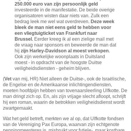
250.000 euro van zijn persoonlijk geld
investeerde in de manifestatie. De beide overige
organisatoren wisten daar niets van. Zulk een
bedrag leek me wel wat overdreven.
Deze week
bleek de man niet eens geld te hebben voor
een vliegtuigticket van Frankfurt naar
Brussel.
Eerder kreeg ik al een zielige mail met
de vraag naar sponsors en beweerde de man dat
hij
zijn Harley-Davidson al moest verkopen
.
Ook zijn werkelijke woonplaats in Duitsland
moest - in opdracht van de hoogste Duitse
veiligheidsdiensten - geheim blijven.
(
Vet
van mij, HR) Niet alleen de Duitse-, ook de Israëlische,
de Engelse en de Amerikaanse inlichtingendiensten,
moeten hoofdpijn hebben van tovenaarsleerling Ulfkotte. De
man dringt zich op. En, als zijn vrijage slecht afloopt, schrijft
hij een roman, waarin de betrokken veiligheidsdienst wordt
zwartgemaakt.
Wat het geld betreft, merkten we al op, dat Ulfkotte fondsen
van de Vereniging Pax Europa, waarvan zijn echtgenote
penningmeesteres is, misbruikt voor futiele-, maar kostbare,