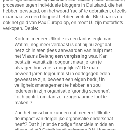
processen tegen individuele bloggers in Duitsland, die het
hebben gewaagd, om het woord 'racist' te gebruiken, of zelfs
maar naar zo een blogpost hebben verlinkt. Blijkbaar is nu
ook het geld van Pax Europa op, en moet U. zijn motorfiets
verkopen. Debie:
Kortom, meneer Ulfkotte is een fantasierijk man.
Wat mij nog meer verbaast is dat hij nu zegt dat
het zich inlaten (lees aanvaarden van hulp) met
het Vlaams Belang
een vergissing
was. Kan
best zijn vanuit zijn oogpunt maar je kan je
afvragen hoe zoiets mogelijk is? De man
beweert jaren topjournalist in oorlogsgebieden
geweest te zijn, beweert een eigen bedrijf in
veiligheidsmanagement te hebben en zou
iedereen in zijn organisatie 'grondig screenen'.
Toch pijnlijk om dan zo'n zogenaamde fout te
maken ?
Zou het misschien kunnen dat meneer Ulfkotte
de impact van dergelijke organisatie onderschat
heeft? Dat hij niet de nodige financiële middelen