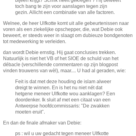
bijeen krijgt? Schrik heeft gekregen ? Hij beweert
toch bang te zijn voor aanslagen tegen zijn
gezin. Allicht een combinatie van alle factoren.
Welnee, de heer Ulfkotte komt uit alle gebeurtenissen naar
voren als een ziekelijke opschepper, die, wat Debie ook
beweert, er steeds weer in slaagt om dubieuze bondgenoten
tot medewerking te verleiden.
dan wordt Debie ernstig. Hij gaat conclusies trekken.
Natuurlijk is niet het VB of het SIOE de schuld van het
débacle (verschillende commentaren op zijn blogpost
vinden trouwens van wèl), maar.... U had al geraden, wie:
Feit is dat met deze houding de islam alweer
dreigt te winnen. En is het nu niet nét dat
hetgene meneer Ulfkotte wou aanklagen? Een
doordenker. Ik sluit af met een citaat van een
Antwerpse hoofdcommissaris: "De zwakken
moeten eruit".
En dan de finale afmaker van Debie:
ps : wil u uw gedacht tegen meneer Ulfkotte