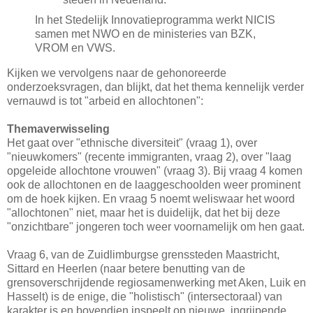
In het Stedelijk Innovatieprogramma werkt NICIS
samen met NWO en de ministeries van BZK,
VROM en VWS.
Kijken we vervolgens naar de gehonoreerde
onderzoeksvragen, dan blijkt, dat het thema kennelijk verder
vernauwd is tot "arbeid en allochtonen":
Themaverwisseling
Het gaat over "ethnische diversiteit" (vraag 1), over
"nieuwkomers" (recente immigranten, vraag 2), over "laag
opgeleide allochtone vrouwen" (vraag 3). Bij vraag 4 komen
ook de allochtonen en de laaggeschoolden weer prominent
om de hoek kijken. En vraag 5 noemt weliswaar het woord
"allochtonen" niet, maar het is duidelijk, dat het bij deze
"onzichtbare" jongeren toch weer voornamelijk om hen gaat.
Vraag 6, van de Zuidlimburgse grenssteden Maastricht,
Sittard en Heerlen (naar betere benutting van de
grensoverschrijdende regiosamenwerking met Aken, Luik en
Hasselt) is de enige, die "holistisch" (intersectoraal) van
karakter is en bovendien inspeelt op nieuwe, ingrijpende