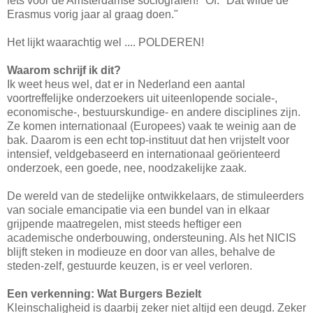
iets voor de Amsterdamse sociografen!" Of: "Dat wilde de
Erasmus vorig jaar al graag doen."
Het lijkt waarachtig wel .... POLDEREN!
Waarom schrijf ik dit?
Ik weet heus wel, dat er in Nederland een aantal
voortreffelijke onderzoekers uit uiteenlopende sociale-,
economische-, bestuurskundige- en andere disciplines zijn.
Ze komen internationaal (Europees) vaak te weinig aan de
bak. Daarom is een echt top-instituut dat hen vrijstelt voor
intensief, veldgebaseerd en internationaal geörienteerd
onderzoek, een goede, nee, noodzakelijke zaak.
De wereld van de stedelijke ontwikkelaars, de stimuleerders
van sociale emancipatie via een bundel van in elkaar
grijpende maatregelen, mist steeds heftiger een
academische onderbouwing, ondersteuning. Als het NICIS
blijft steken in modieuze en door van alles, behalve de
steden-zelf, gestuurde keuzen, is er veel verloren.
Een verkenning: Wat Burgers Bezielt
Kleinschaligheid is daarbij zeker niet altijd een deugd. Zeker