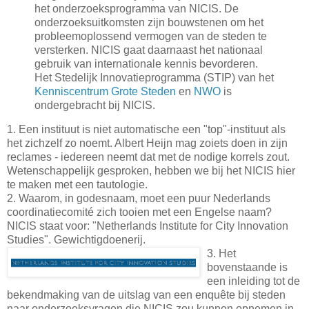
het onderzoeksprogramma van NICIS. De
onderzoeksuitkomsten zijn bouwstenen om het
probleemoplossend vermogen van de steden te
versterken. NICIS gaat daarnaast het nationaal
gebruik van internationale kennis bevorderen.
Het Stedelijk Innovatieprogramma (STIP) van het
Kenniscentrum Grote Steden
en
NWO
is
ondergebracht bij NICIS.
1. Een instituut is niet automatische een "top"-instituut als
het zichzelf zo noemt. Albert Heijn mag zoiets doen in zijn
reclames - iedereen neemt dat met de nodige korrels zout.
Wetenschappelijk gesproken, hebben we bij het NICIS hier
te maken met een tautologie.
2. Waarom, in godesnaam, moet een puur Nederlands
coordinatiecomité zich tooien met een Engelse naam?
NICIS staat voor: "Netherlands Institute for City Innovation
Studies". Gewichtigdoenerij.
3. Het
bovenstaande is
een inleiding tot de
bekendmaking van de uitslag van een enquête bij steden
naar onderzoeksvragen die NICIS zou kunnen opnemen in