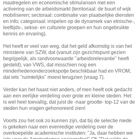
maatregelen en economische stimulansen met een
activering van de arbeidsmarkt (territoriaal: de buurt of wijk
mobiliseren; sectoraal: combinatie van plaatselijke diensten
en info; categoriaal: inspelen op de dynamiek van etnische-,
leeftijds-, sekse- en culturele groepen en hun ongebruikte
kennis en ervaring).
Het heeft er veel van weg, dat het geld afkomstig is van het
ministerie van SZW, dat (vanuit zijn gezichtspunt gezien
begrijpelijk, als randvoorwaarde "arbeidsrelevantie" heeft
gesteld), van VWS, dat misschien nog een
minderhedenonderzoekspotje beschikbaar had en VROM,
dat iets "ruimtelijks" moest terugzien (vraag 7).
Verder kan het haast niet anders, of men heeft ook gedacht
aan een eerlijke verdeling over grote en kleine steden. Het
is wel heel toevallig, dat juist de -naar grootte- top-12 van de
steden hun vragen gehonoreerd zien!
Voorts zou het ook zo kunnen zijn, dat bij de selectie mede
is gekeken naar een evenredige verdeling over de
overkoepelde academische instituten: "Ja, daar hebben we