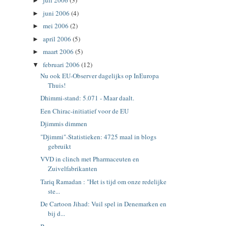
juli 2006
(3)
►
juni 2006
(4)
►
mei 2006
(2)
►
april 2006
(5)
►
maart 2006
(5)
►
februari 2006
(12)
▼
Nu ook EU-Observer dagelijks op InEuropa
Thuis!
Dhimmi-stand: 5.071 - Maar daalt.
Een Chirac-initiatief voor de EU
Djimmis dimmen
"Djimmi"-Statistieken: 4725 maal in blogs
gebruikt
VVD in clinch met Pharmaceuten en
Zuivelfabrikanten
Tariq Ramadan : "Het is tijd om onze redelijke
ste...
De Cartoon Jihad: Vuil spel in Denemarken en
bij d...