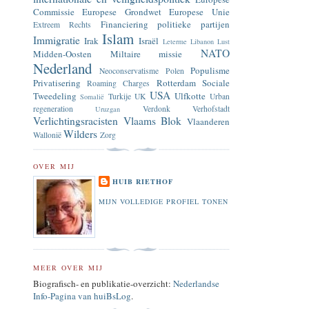
Commissie
Europese Grondwet
Europese Unie
Financiering politieke partijen
Extreem Rechts
Islam
Immigratie
Irak
Israël
Leterme
Libanon
Lust
NATO
Midden-Oosten
Miltaire missie
Nederland
Populisme
Neoconservatisme
Polen
Privatisering
Rotterdam
Sociale
Roaming Charges
USA
Tweedeling
Ulfkotte
Turkije
UK
Urban
Somalië
regeneration
Verdonk
Verhofstadt
Uruzgan
Verlichtingsracisten
Vlaams Blok
Vlaanderen
Wilders
Wallonië
Zorg
OVER MIJ
HUIB RIETHOF
MIJN VOLLEDIGE PROFIEL TONEN
MEER OVER MIJ
Biografisch- en publikatie-overzicht:
Nederlandse
Info-Pagina van huiBsLog
.