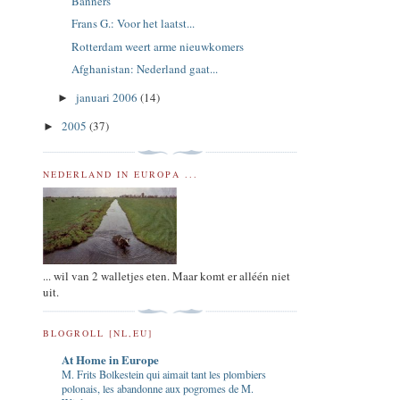
Banners
Frans G.: Voor het laatst...
Rotterdam weert arme nieuwkomers
Afghanistan: Nederland gaat...
januari 2006
(14)
►
2005
(37)
►
NEDERLAND IN EUROPA ...
... wil van 2 walletjes eten. Maar komt er alléén niet
uit.
BLOGROLL [NL,EU]
At Home in Europe
M. Frits Bolkestein qui aimait tant les plombiers
polonais, les abandonne aux pogromes de M.