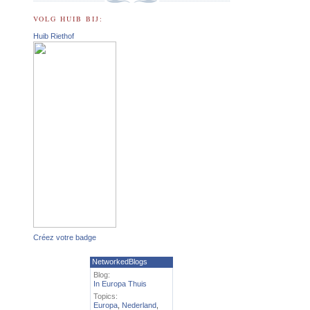
VOLG HUIB BIJ:
Huib Riethof
Créez votre badge
NetworkedBlogs
Blog:
In Europa Thuis
Topics:
Europa
,
Nederland
,