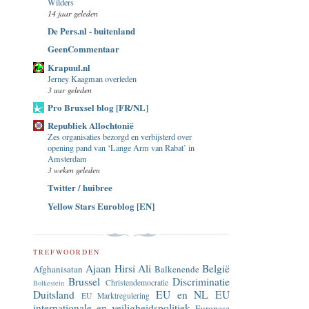
Wilders
14 jaar geleden
De Pers.nl - buitenland
GeenCommentaar
Krapuul.nl
Jerney Kaagman overleden
3 uur geleden
Pro Bruxsel blog [FR/NL]
Republiek Allochtonië
Zes organisaties bezorgd en verbijsterd over
opening pand van ‘Lange Arm van Rabat’ in
Amsterdam
3 weken geleden
Twitter / huibree
Yellow Stars Euroblog [EN]
TREFWOORDEN
Ajaan Hirsi Ali
België
Afghanisatan
Balkenende
Brussel
Discriminatie
Christendemocratie
Bolkestein
Duitsland
EU en NL
EU
EU Marktregulering
internationale en veiligheidspolitiek
Europese