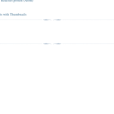
:
Reacties posten (Atom)