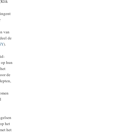
(Klik
tingent
r
en van
deel de
NY
).
id-
d op hun
 het
door de
depten,
komen
l
ngelsen
 op het
met het