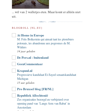
... wil van 2 walletjes eten. Maar komt er alléén niet
uit.
BLOGROLL [NL,EU]
At Home in Europe
M. Frits Bolkestein qui aimait tant les plombiers
polonais, les abandonne aux pogromes de M.
Wilders
14 jaar geleden
De Pers.nl - buitenland
GeenCommentaar
Krapuul.nl
Progressieve kandidaat El-Sayed senaatskandidaat
Michigan
15 uur geleden
Pro Bruxsel blog [FR/NL]
Republiek Allochtonië
Zes organisaties bezorgd en verbijsterd over
opening pand van ‘Lange Arm van Rabat’ in
Amsterdam