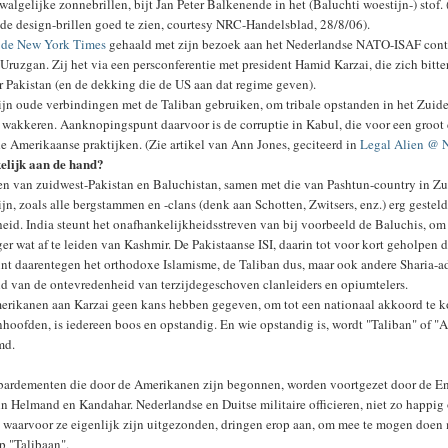
algelijke zonnebrillen, bijt Jan Peter Balkenende in het (Baluchti woestijn-) stof. 
 de design-brillen goed te zien, courtesy NRC-Handelsblad, 28/8/06).
t
de New York Times
gehaald met zijn bezoek aan het Nederlandse NATO-ISAF con
 Uruzgan. Zij het via een persconferentie met president Hamid Karzai, die zich bitte
 Pakistan (en de dekking die de US aan dat regime geven).
ijn oude verbindingen met de Taliban gebruiken, om tribale opstanden in het Zuid
e wakkeren. Aanknopingspunt daarvoor is de corruptie in Kabul, die voor een groot 
de Amerikaanse praktijken. (Zie artikel van Ann Jones, geciteerd in
Legal Alien @ 
kelijk aan de hand?
n van zuidwest-Pakistan en Baluchistan, samen met die van Pashtun-country in Zu
ijn, zoals alle bergstammen en -clans (denk aan Schotten, Zwitsers, enz.) erg gestel
eid. India steunt het onafhankelijkheidsstreven van bij voorbeeld de Baluchis, om
ger wat af te leiden van Kashmir. De Pakistaanse ISI, daarin tot voor kort geholpen 
nt daarentegen het orthodoxe Islamisme, de Taliban dus, maar ook andere Sharia-a
 van de ontevredenheid van terzijdegeschoven clanleiders en opiumtelers.
erikanen aan Karzai geen kans hebben gegeven, om tot een nationaal akkoord te 
nhoofden, is iedereen boos en opstandig. En wie opstandig is, wordt "Taliban" of "A
md.
bardementen die door de Amerikanen zijn begonnen, worden voortgezet door de E
 in Helmand en Kandahar. Nederlandse en Duitse militaire officieren, niet zo happig
waarvoor ze eigenlijk zijn uitgezonden, dringen erop aan, om mee te mogen doen 
op "Talibaan".