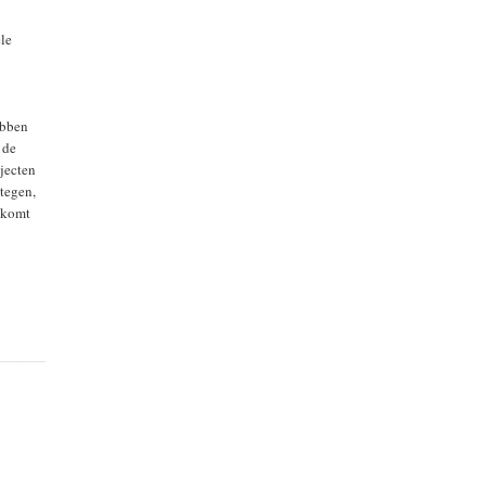
ele
ebben
 de
ojecten
 tegen,
t komt
?