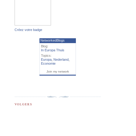
Créez votre badge
NetworkedBlogs
Blog:
In Europa Thuis
Topics:
Europa
,
Nederland
,
Economie
Join my network
VOLGERS