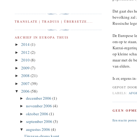
Dat gaat dus h
bevolking zal 
TRANSLATE | TRADUIS | ÜBERSETZE....
Russische leger
De Europese l
ARCHIEF IN EUROPA THUIS
om op te staan
2014
(1)
►
Karzai-regerin
2012
(2)
►
op kleine scha
2010
(8)
maar met de be
►
van elders.
2009
(7)
►
2008
(21)
►
Is er, ergens 
2007
(39)
►
GEPOST DOO
2006
(58)
▼
LABELS:
AFG
december 2006
(1)
►
november 2006
(4)
►
GEEN OPME
oktober 2006
(1)
►
Een reactie posten
september 2006
(3)
►
augustus 2006
(4)
▼
Uruzgan-drama komt...