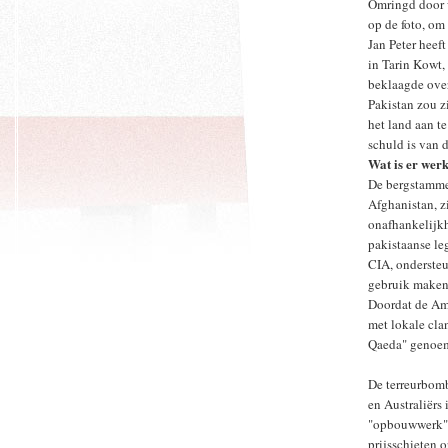
Omringd door w
op de foto, om
Jan Peter heef
in Tarin Kowt,
beklaagde over
Pakistan zou z
het land aan t
schuld is van 
Wat is er wer
De bergstamme
Afghanistan, z
onafhankelijkh
pakistaanse le
CIA, ondersteu
gebruik makend
Doordat de Am
met lokale cla
Qaeda" genoe
De terreurbom
en Australiërs
"opbouwwerk" 
prijsschieten 