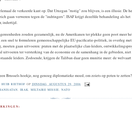
elemaal de verkeerde kant op. Dat Uruzgan "rustig" zou blijven, is een illusie. De h
zich gaan verweren tegen de "indringers". ISAF krijgt dezelfde behandeling als het
, indertijd.
egereenheden zouden gezamenlijk, nu de Amerikanen ter plekke geen poot meer h
, een snel te formuleren gemeenschappelijke EU-pacificatie-politiek, in overleg met
g, moeten gaan uitvoeren: praten met de plaatselijke clan-leiders, ontwikkelingspr
al uitvoeren ter versterking van de economie en de samenhang in de gebieden, niet
staande leiders. Zodoende, krijgen de Taliban daar geen munitie meer: de welvaar
in een Brussels hoekje, nog genoeg diplomatieke moed, om zoiets op poten te zetten
R
HUIB RIETHOF
OP
DINSDAG, AUGUSTUS 29, 2006
HANISATAN
,
IRAK
,
MILTAIRE MISSIE
,
NATO
RKINGEN: