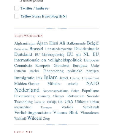
3 weken geleden
Twitter / huibree
Yellow Stars Euroblog [EN]
TREFWOORDEN
Ajaan Hirsi Ali
België
Afghanisatan
Balkenende
Brussel
Discriminatie
Christendemocratie
Bolkestein
Duitsland
EU en NL
EU
EU Marktregulering
internationale en veiligheidspolitiek
Europese
Commissie
Europese Grondwet
Europese Unie
Financiering politieke partijen
Extreem Rechts
Islam
Immigratie
Irak
Israël
Leterme
Libanon
Lust
NATO
Midden-Oosten
Miltaire missie
Nederland
Populisme
Neoconservatisme
Polen
Privatisering
Rotterdam
Sociale
Roaming Charges
USA
Tweedeling
Ulfkotte
Turkije
UK
Urban
Somalië
regeneration
Verdonk
Verhofstadt
Uruzgan
Verlichtingsracisten
Vlaams Blok
Vlaanderen
Wilders
Wallonië
Zorg
OVER MIJ