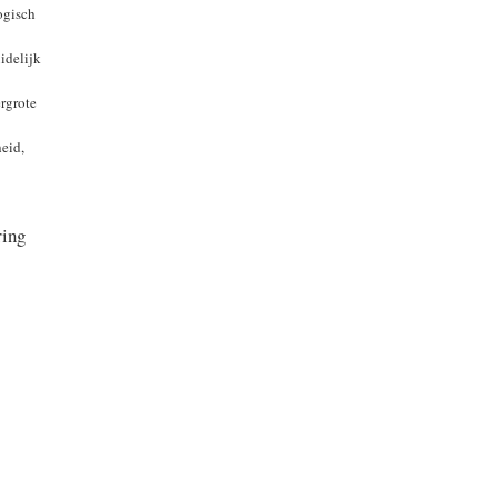
ogisch
idelijk
rgrote
heid,
ring