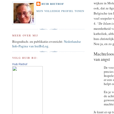
wijken in Mole
HUIB RIETHOF
ook, dat ze fi
MIJN VOLLEDIGE PROFIEL TONEN
Belgische (en 
veel soepeler 
4.
“De Islam is
meerderheid van
katholiek, alt
MEER OVER MIJ
hun christelij
Biografisch- en publikatie-overzicht:
Nederlandse
Nou ja, en zo g
Info-Pagina van huiBsLog
.
Machteloos 
VOLG HUIB BIJ:
van angst
Huib Riethof
De voor
precies
Inspele
er een
helpt o
En je v
de acht
gewoon
machtel
Je kunt er op 