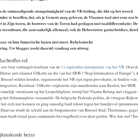
n de ontmoedigende stompzinnigheid van de VB-leiding, die tikt op het woord
der te beseffen, dat, als je Genesis mag geloven, de Vlaamse taal niet eens zou b
t in Zijn toorn, de bouwers van de Toren had geslagen met taaldifferentiatie: De
e torenbouw, die aanvankelijk allemaal, ook de Hebreeuwse gastarbeiders, deze
kaar en hun Sumerische bazen niet meer. Babylonische
ing. Uw blogger zoekt daaruit vandaag een uitweg.
lachtoffer-rol
s een (wat vertraagd) resultaat van de
11-september manipulatie van het VB
. Over d
Duitse anti-islamist Ulfkotte en die van het SIOE (“Stop Islamisation of Europe”), 
n Brussel wilden houden, organiseerde het VB zijn eigen provokatie, in funktie van
ringscrisis. Resultaat: Ulfkotte verplaatste zijn manifestatie naar Keulen, het SIOE
tamelijk vreedzaam op het Leopoldsplein, terwijl het Vlaams Belang met vlaggen
p het Schumanplein verzamelde. De belgische Federale politie, de vroegere Rijks
 liet zich niet kennen en ging onnodig hard tekeer tegen het handjevol (prominent
 Daarvan wordt de schuld aan de burgemeester van Brussel-Stad, Thielemans, gege
 man heeft totaal geen commando-bevoegdheid over deze politie. Wie dan wel? Ee
ijkmakende hetze