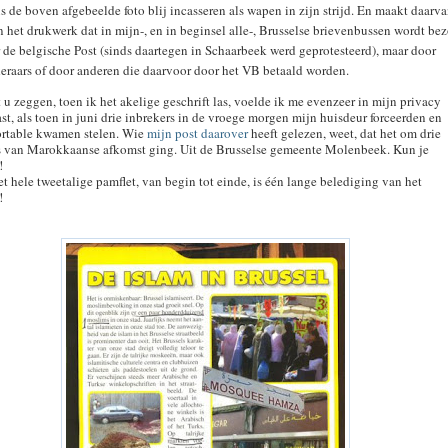
 de boven afgebeelde foto blij incasseren als wapen in zijn strijd. En maakt daarv
n het drukwerk dat in mijn-, en in beginsel alle-, Brusselse brievenbussen wordt be
 de belgische Post (sinds daartegen in Schaarbeek werd geprotesteerd), maar door
lderaars of door anderen die daarvoor door het VB betaald worden.
 u zeggen, toen ik het akelige geschrift las, voelde ik me evenzeer in mijn privacy
st, als toen in juni drie inbrekers in de vroege morgen mijn huisdeur forceerden en
ortable kwamen stelen. Wie
mijn post daarover
heeft gelezen, weet, dat het om drie
 van Marokkaanse afkomst ging. Uit de Brusselse gemeente Molenbeek. Kun je
!
t hele tweetalige pamflet, van begin tot einde, is één lange belediging van het
!