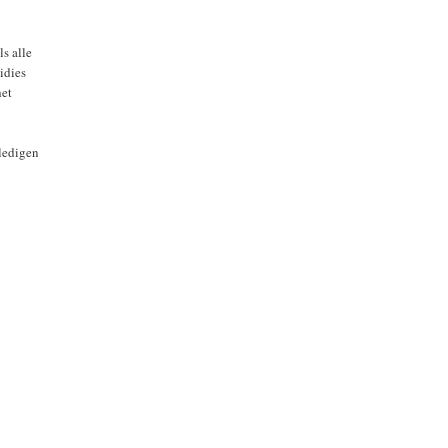
s alle
idies
het
eledigen