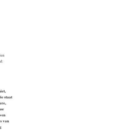
den
nd:
iet,
ie staat
ere,
nse
even
rs van
g