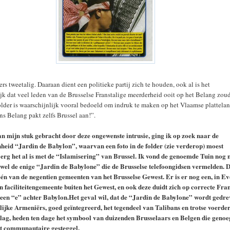
rs tweetalig. Daaraan dient een politieke partij zich te houden, ook al is het
jk dat veel leden van de Brusselse Franstalige meerderheid ooit op het Belang zou
lder is waarschijnlijk vooral bedoeld om indruk te maken op het Vlaamse plattela
ns Belang pakt zelfs Brussel aan!”.
an mijn stuk gebracht door deze ongewenste intrusie, ging ik op zoek naar de
heid “Jardin de Babylon”, waarvan een foto in de folder (zie verderop) moest
erg het al is met de “Islamisering” van Brussel. Ik vond de genoemde Tuin nog n
wel de enige “Jardin de Babylone” die de Brusselse telefoongidsen vermelden. D
één van de negentien gemeenten van het Brusselse Gewest. Er is er nog een, in Ev
n faciliteitengemeente buiten het Gewest, en ook deze duidt zich op correcte Fra
 een “e” achter Babylon.Het geval wil, dat de “Jardin de Babylone” wordt gedr
telijke Armeniërs, goed geïntegreerd, het tegendeel van Talibans en trotse voerde
vlag, heden ten dage het symbool van duizenden Brusselaars en Belgen die genoe
t communautaire gesteggel.