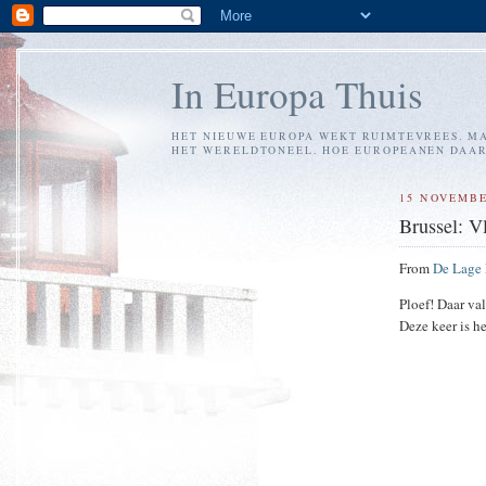
In Europa Thuis
HET NIEUWE EUROPA WEKT RUIMTEVREES. MA
HET WERELDTONEEL. HOE EUROPEANEN DAARM
15 NOVEMBE
Brussel: V
From
De Lage
Ploef! Daar val
Deze keer is h