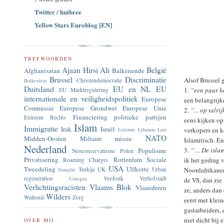
Twitter / huibree
Yellow Stars Euroblog [EN]
TREFWOORDEN
Ajaan Hirsi Ali
België
Afghanisatan
Balkenende
Brussel
Discriminatie
Alsof Brussel 
Christendemocratie
Bolkestein
Duitsland
EU en NL
EU
1.
“een paar h
EU Marktregulering
internationale en veiligheidspolitiek
Europese
een belangrijk
Commissie
Europese Grondwet
Europese Unie
2.
“... op talr
Financiering politieke partijen
Extreem Rechts
eens kijken op
Islam
Immigratie
Irak
Israël
verkopers en k
Leterme
Libanon
Lust
NATO
Midden-Oosten
Miltaire missie
Islamitisch. En
Nederland
3.
“ ... De isl
Populisme
Neoconservatisme
Polen
Privatisering
Rotterdam
Sociale
ik het gedrag 
Roaming Charges
USA
Tweedeling
Ulfkotte
Noordafrikane
Turkije
UK
Urban
Somalië
regeneration
Verdonk
Verhofstadt
Uruzgan
de VS, dan zie
Verlichtingsracisten
Vlaams Blok
Vlaanderen
ze, anders dan
Wilders
Wallonië
Zorg
eerst met klei
gastarbeiders,
niet dicht bij
OVER MIJ