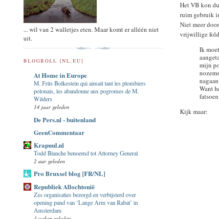
Het VB kon dus
ruim gebruik i
Niet meer door
... wil van 2 walletjes eten. Maar komt er alléén niet
vrijwillige fo
uit.
Ik moet
aangeta
BLOGROLL [NL,EU]
mijn p
nozems
At Home in Europe
nagaan
M. Frits Bolkestein qui aimait tant les plombiers
Want he
polonais, les abandonne aux pogromes de M.
fatsoen
Wilders
14 jaar geleden
Kijk maar:
De Pers.nl - buitenland
GeenCommentaar
Krapuul.nl
Todd Blanche benoemd tot Attorney General
2 uur geleden
Pro Bruxsel blog [FR/NL]
Republiek Allochtonië
Zes organisaties bezorgd en verbijsterd over
opening pand van ‘Lange Arm van Rabat’ in
Amsterdam
3 weken geleden