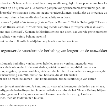
nbeek en Schaarbeek. Je vindt hen terug in alle mogelijke beroepen en functies. L
gureren op de lijsten van alle normale partijen voor gemeenteraadsverkiezingen. De
Brusselse) ontspannen houding tegenover nieuwkomers, maakt, dat de integratie du
verloopt, dan in landen die daar krampachtig over doen.
 waarschijnlijk al de belangrijkste religie in Brussel.”:
Wat is “belangrijk”? De ove
 de Brusselaars is, of voelt zich, nog steeds katholiek (of vrijmetselaar, dus anti-
hans anti-klerikaal). Kunnen de Moslims er iets aan doen, dat voor de grote meerder
ke religie van weinig belang meer is?
aat het door: 8 volle bladzijden lang in elk van de twee talen.
tegenover de voortdurende herhaling van leugens en de aanwakke
tdurende herhaling van halve en hele leugens en verdraaiingen, dat was
 wat de Nazis onder Hitler ook deden, totdat de Weimarrepubliek murw was.
n op angsten, op vooroordelen, zich een slachtofferrol aanmeten en suggereren, dat
 samenzwering van “Dhimmis” zou bestaan, die de Islamisten
m aan de macht te komen – het komt allemaal uit het leerboekje van Hitler.
oelt je vaak machteloos. Je kunt nog zo vaak relativeren, onjuistheden aanwijzen,
erliggende bedoelingen trachten te ontleden – clubs als het Vlaams Belang blijven
 doorgaan met het spuien van vuil. Daarom voelde ik me zo gekwetst en
oos, toen de folder in m’n bus viel.
twee manieren tegenaan gaan: