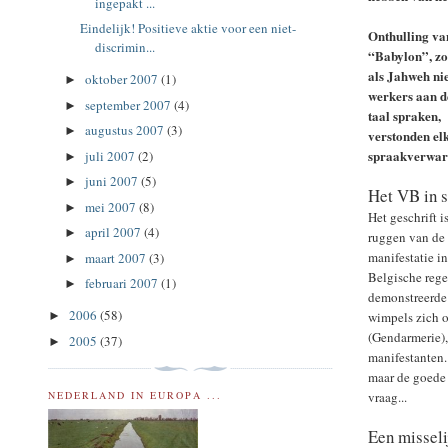
ingepakt ...
Eindelijk! Positieve aktie voor een niet-
Onthulling va
discrimin...
“Babylon”, zon
als Jahweh nie
oktober 2007
(1)
►
werkers aan d
september 2007
(4)
►
taal spraken,
augustus 2007
(3)
►
verstonden el
spraakverwarr
juli 2007
(2)
►
juni 2007
(5)
►
Het VB in s
mei 2007
(8)
►
Het geschrift i
april 2007
(4)
►
ruggen van de 
manifestatie i
maart 2007
(3)
►
Belgische rege
februari 2007
(1)
►
demonstreerde 
2006
(58)
wimpels zich o
►
(Gendarmerie),
2005
(37)
►
manifestanten.
maar de goede
vraag...
NEDERLAND IN EUROPA ...
Een missel