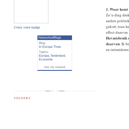
1. Waar komt 
Zo’n ding druk
andere politie
gekort, toen h
Créez votre badge
effect daarvan
Het misbruik d
NetworkedBlogs
daarvan
. Ik 
Blog:
In Europa Thuis
en intimideren
Topics:
Europa
,
Nederland
,
Economie
Join my network
VOLGERS