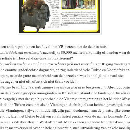
geen andere problemen heeft, valt het VB meteen met de deur in huis:
onderdduizend moslims...”:
nauwelijks 80.000 mensen afkomstig uit landen waar d
e religie is. Hoeveel daarvan zijn praktiserend?
ijke markten voelen autochtone Brusselaars zich niet meer thuis.”
: Ik ging vandaag 
 de enorme Anderlechtse dagmarkt, en zag inderdaad vele Turkse en Noordafrikaan
opers, maar de grote meerderheid van de bezoekers was kennelijk helemaal niet
 ze zagen er niet uit, of ze zich niet thuis voelden.
amitische bevolking is steeds minder bereid om zich in te burgeren ...”:
Absoluut onjui
van de grootste groepen immigranten in Brussel uit Islamitsche landen, de Turken e
n, vergelijk met dat van bij voorbeeld de Vlaamse immigranten in het Midden-Wes
 ik dat de Turken zich, net als de Vlamingen, dicht bij elkaar hebben gevestigd, maa
 die Vlamingen, vrijwel onmiddellijk zijn gaan deelnemen aan de plaatselijke eco
ne jobs, later met kleine bedrijven en als huiseigenaars voor de na hen komende Poo
 en nu als villabezitters in Waals-Brabant. Marokkanen en andere Noordafrikanen 
 elkaar, maar verspreid over de hele aglomeratie, met uitzondering van enkele moeili