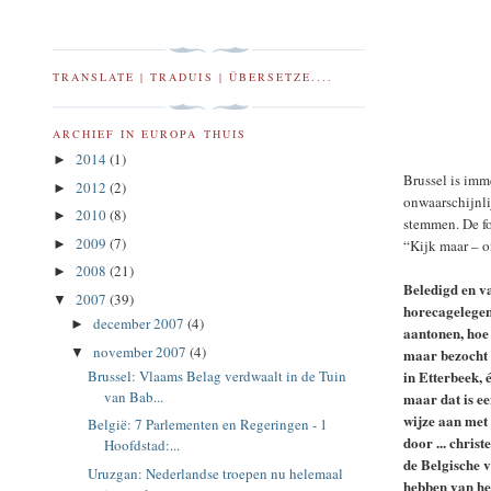
TRANSLATE | TRADUIS | ÜBERSETZE....
ARCHIEF IN EUROPA THUIS
2014
(1)
►
Brussel is imme
2012
(2)
►
onwaarschijnli
2010
(8)
►
stemmen. De fo
2009
(7)
“Kijk maar – o
►
2008
(21)
►
Beledigd en v
2007
(39)
▼
horecagelegen
december 2007
(4)
►
aantonen, hoe 
november 2007
(4)
maar bezocht 
▼
in Etterbeek, 
Brussel: Vlaams Belag verdwaalt in de Tuin
van Bab...
maar dat is ee
wijze aan met
België: 7 Parlementen en Regeringen - 1
door ... chris
Hoofdstad:...
de Belgische 
Uruzgan: Nederlandse troepen nu helemaal
hebben van he