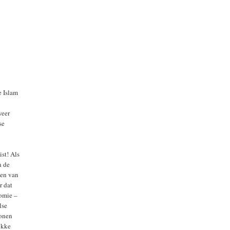
e Islam
weer
se
st! Als
n de
ten van
r dat
nomie –
lse
wonen
jkke