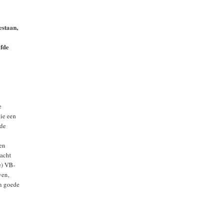
estaan,
lfde
e
die een
 de
 en
wacht
e) VB-
ven,
n goede